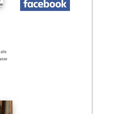
alle
lasse