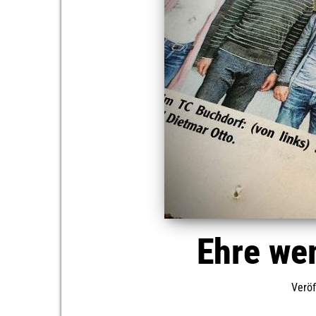
Ehre we
Veröf