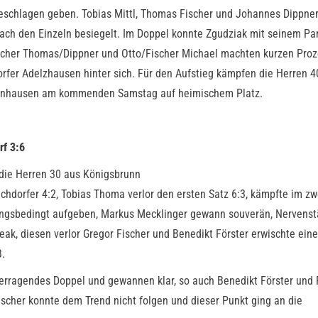
eschlagen geben. Tobias Mittl, Thomas Fischer und Johannes Dippne
nach den Einzeln besiegelt. Im Doppel konnte Zgudziak mit seinem Pa
scher Thomas/Dippner und Otto/Fischer Michael machten kurzen Proz
orfer Adelzhausen hinter sich. Für den Aufstieg kämpfen die Herren 4
obenhausen am kommenden Samstag auf heimischem Platz.
rf 3:6
die Herren 30 aus Königsbrunn
chdorfer 4:2, Tobias Thoma verlor den ersten Satz 6:3, kämpfte im zw
ungsbedingt aufgeben, Markus Mecklinger gewann souverän, Nervenst
ak, diesen verlor Gregor Fischer und Benedikt Förster erwischte ein
B.
erragendes Doppel und gewannen klar, so auch Benedikt Förster und 
scher konnte dem Trend nicht folgen und dieser Punkt ging an die