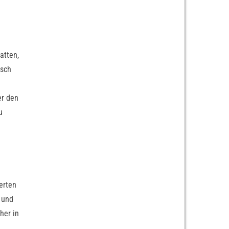
atten,
isch
er den
u
erten
 und
her in