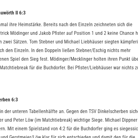
uwörth II 6:3
nmal ihre Heimstärke. Bereits nach den Einzeln zeichneten sich die
rick Mödinger und Jakob Pfister auf Position 1 und 2 keine Chance h
in zwei Sätzen. Tom Stebner und Michael Liebhäuser siegten kämpfer
ch den Einzeln. In den Doppeln ließen Stebner/Eschig nichts mehr
en Spiel den Sieg fest. Mödinger/Mecklinger holten ihren Punkt üb
atchtiebreak für die Buchdorfer. Bei Pfister/Liebhäuser war nichts z
erben 6:3
 in der unteren Tabellenhälfte an. Gegen den TSV Dinkelscherben sich
er und Peter Löw (im Matchtiebreak) wichtige Siege. Michael Dippner
rn. Mit einem Spielstand von 4:2 für die Buchdorfer ging es siegessic
 und Gerstmeier/Löw klar für sich entschieden und damit den für die