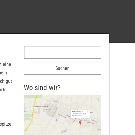
Suchen nach:
h eine
peln
och gut
Wo sind wir?
rte.
spitze.