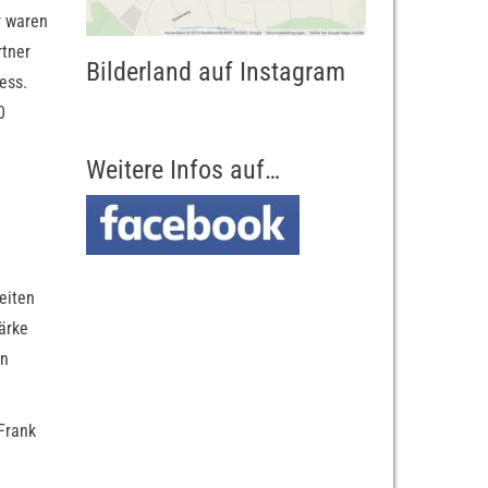
r waren
rtner
Bilderland auf Instagram
ess.
0
Weitere Infos auf…
eiten
ärke
en
Frank