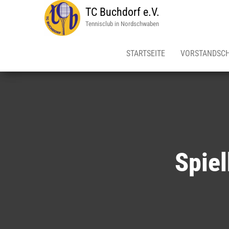
TC Buchdorf e.V.
Tennisclub in Nordschwaben
STARTSEITE
VORSTANDSC
Spie