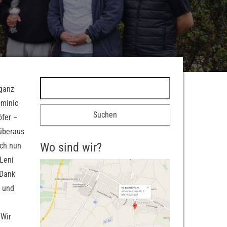
Suchen nach:
 ganz
ominic
öfer –
 überaus
Wo sind wir?
ich nun
Leni
 Dank
n und
 Wir