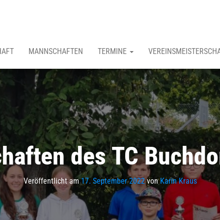
HAFT
MANNSCHAFTEN
TERMINE
VEREINSMEISTERSCH
haften des TC Buchdo
Veröffentlicht am
17. September 2022
von
Karin Kraus