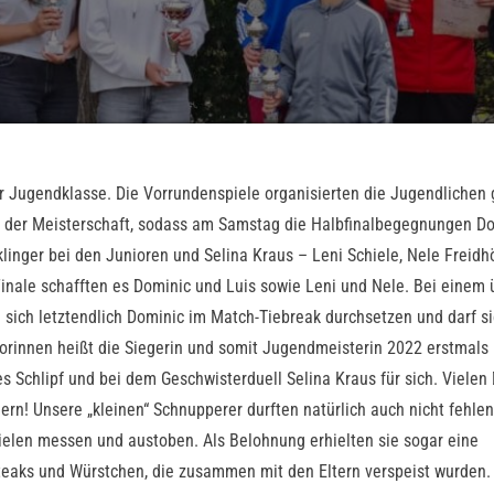
r Jugendklasse. Die Vorrundenspiele organisierten die Jugendlichen
r der Meisterschaft, sodass am Samstag die Halbfinalbegegnungen D
linger bei den Junioren und Selina Kraus – Leni Schiele, Nele Freidh
Finale schafften es Dominic und Luis sowie Leni und Nele. Bei einem
ich letztendlich Dominic im Match-Tiebreak durchsetzen und darf s
rinnen heißt die Siegerin und somit Jugendmeisterin 2022 erstmals 
s Schlipf und bei dem Geschwisterduell Selina Kraus für sich. Vielen
rn! Unsere „kleinen“ Schnupperer durften natürlich auch nicht fehle
ielen messen und austoben. Als Belohnung erhielten sie sogar eine
Steaks und Würstchen, die zusammen mit den Eltern verspeist wurden.